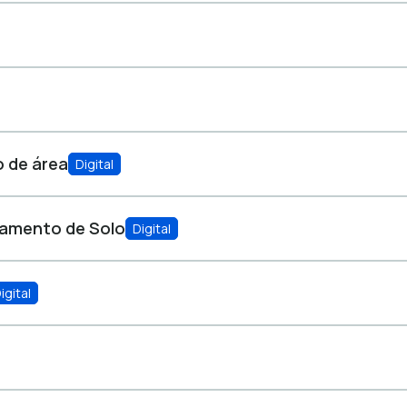
o de área
Digital
lamento de Solo
Digital
igital