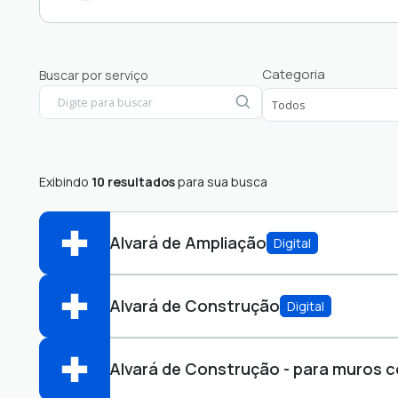
Cidadão
Categoria
Buscar por serviço
Empresa
Exibindo
10 resultados
para sua busca
Alvará de Ampliação
Digital
Alvará de Construção
Digital
Abrir online > Via protocolo 1Doc
Perfis:
Alvará de Construção - para muros 
Abrir online > Via protocolo 1Doc